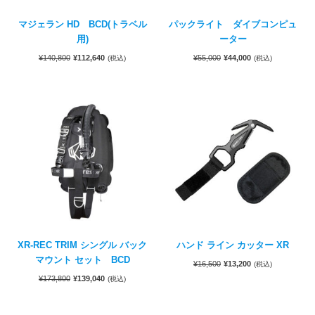
マジェラン HD BCD(トラベル
パックライト ダイブコンピュ
用)
ーター
¥
140,800
¥
112,640
¥
55,000
¥
44,000
(税込)
(税込)
XR-REC TRIM シングル バック
ハンド ライン カッター XR
マウント セット BCD
¥
16,500
¥
13,200
(税込)
¥
173,800
¥
139,040
(税込)