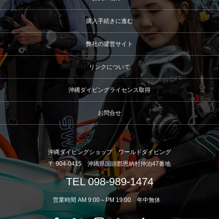
購入手続きに進む
弊社の運営サイト
リンクについて
沖縄ダイビングライセンス取得
お問合せ
沖縄ダイビングショップ ワールドダイビング
〒 904-0415 沖縄県国頭郡恩納村仲泊47番地
TEL 098-989-1474
営業時間 AM 9:00～PM 19:00 年中無休