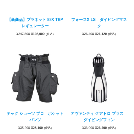
【新商品】プラネット 88X TBP
フォースX LS ダイビングマス
レギュレーター
ク
¥
247,500
¥
198,000
¥
26,400
¥
21,120
(税込)
(税込)
テック ショーツ プロ ポケット
アヴァンティ クアトロ プラス
パンツ
ダイビングフィン
¥
35,200
¥
28,160
¥
33,000
¥
26,400
(税込)
(税込)