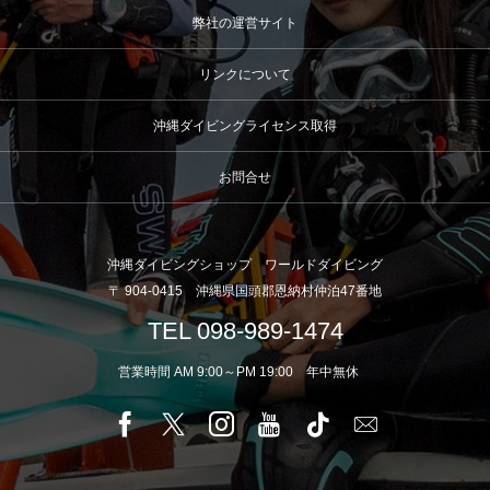
弊社の運営サイト
リンクについて
沖縄ダイビングライセンス取得
お問合せ
沖縄ダイビングショップ ワールドダイビング
〒 904-0415 沖縄県国頭郡恩納村仲泊47番地
TEL 098-989-1474
営業時間 AM 9:00～PM 19:00 年中無休