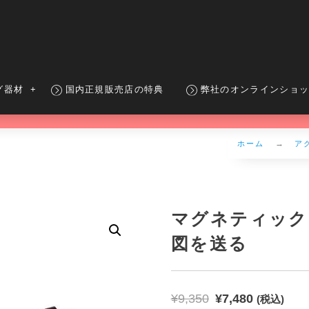
グ器材
国内正規販売店の特典
弊社のオンラインショ
ホーム
ア
マグネティック
図を送る
¥
9,350
¥
7,480
(税込)