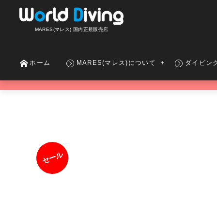
MARES(マレス) 国内正規販売店
ホーム
MARES(マレス)について
ダイビン
セール