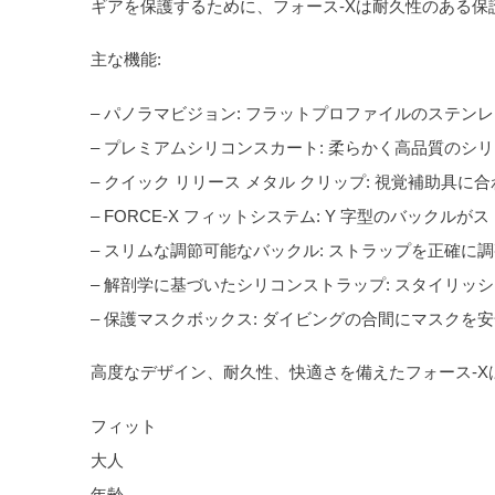
ギアを保護するために、フォース-Xは耐久性のある
主な機能:
– パノラマビジョン: フラットプロファイルのステ
– プレミアムシリコンスカート: 柔らかく高品質の
– クイック リリース メタル クリップ: 視覚補助具
– FORCE-X フィットシステム: Y 字型のバッ
– スリムな調節可能なバックル: ストラップを正確
– 解剖学に基づいたシリコンストラップ: スタイリ
– 保護マスクボックス: ダイビングの合間にマスクを
高度なデザイン、耐久性、快適さを備えたフォース-
フィット
大人
年齢