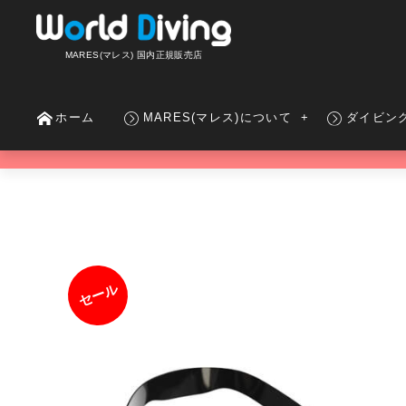
MARES(マレス) 国内正規販売店
ホーム
MARES(マレス)について
ダイビン
セール